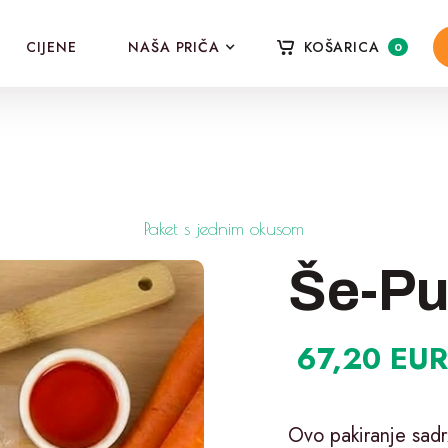
CIJENE
NAŠA PRIČA
KOŠARICA
0
Paket s jednim okusom
Še-Pu
67,20 EUR
Ovo pakiranje sadrž