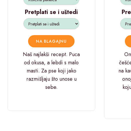
Pretplati se i uštedi
Pre
NA BLAGAJNU
Naš najlakši recept. Puca
Omi
od okusa, a lebdi s malo
češć
masti. Za pse koji jako
na ka
razmišljaju što unose u
ono
sebe.
koju