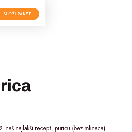
SLOŽI PAKET
rica
i naš najlakši recept, puricu (bez mlinaca).