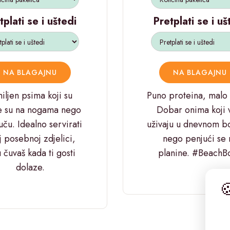
tplati se i uštedi
Pretplati se i uš
NA BLAGAJNU
NA BLAGAJNU
ljen psima koji su
Puno proteina, malo 
e su na nogama nego
Dobar onima koji 
uču. Idealno servirati
uživaju u dnevnom b
j posebnoj zdjelici,
nego penjući se 
 čuvaš kada ti gosti
planine. #BeachB
dolaze.
