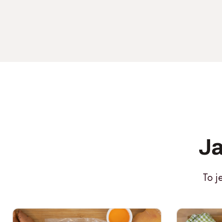
Ja
To j