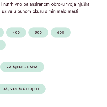
i nutritivno balansiranom obroku tvoja njuška
ti uživa u punom okusu s minimalo masti.
400
500
600
ZA MJESEC DANA
DA, VOLIM ŠTEDJETI