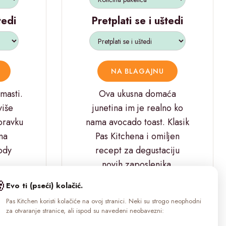
tedi
Pretplati se i uštedi
NA BLAGAJNU
masti.
Ova ukusna domaća
više
junetina im je realno ko
oravku
nama avocado toast. Klasik
na
Pas Kitchena i omiljen
ody
recept za degustaciju
novih zaposlenika.
#FoodPorn

Evo ti (pseći) kolačić.
Pas Kitchen koristi kolačiće na ovoj stranici. Neki su strogo neophodni
za otvaranje stranice, ali ispod su navedeni neobavezni: