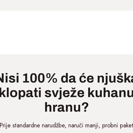
Nisi 100% da će njušk
klopati svježe kuhan
hranu?
Prije standardne narudžbe, naruči manji, probni pake