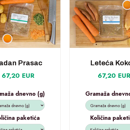
adan Prasac
Leteća Kok
67,20 EUR
67,20 EU
maža dnevno (g)
Gramaža dnevno
ličina paketića
Količina paket