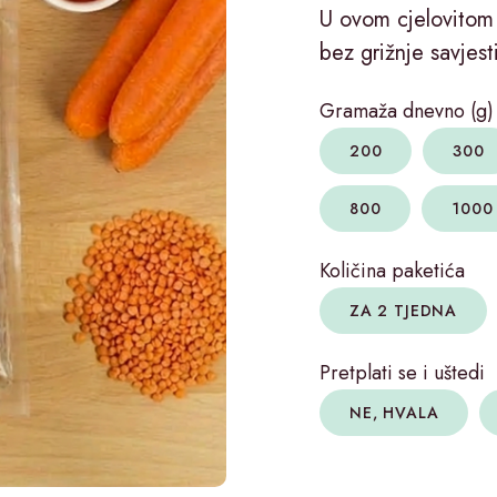
U ovom cjelovitom 
bez grižnje savjes
Gramaža dnevno (g)
200
300
800
1000
Količina paketića
ZA 2 TJEDNA
Pretplati se i uštedi
NE, HVALA