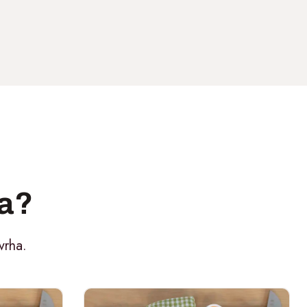
sa?
vrha.