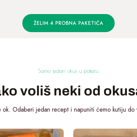
ŽELIM 4 PROBNA PAKETIĆA
Samo jedan okus u paketu
ko voliš neki od oku
e ok. Odaberi jedan recept i napuniti ćemo kutiju do 