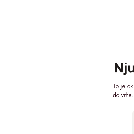
Nju
To je ok
do vrha.