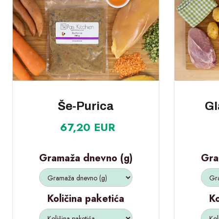
Še-Purica
Gl
67,20 EUR
Gramaža dnevno (g)
Gra
Količina paketića
Ko