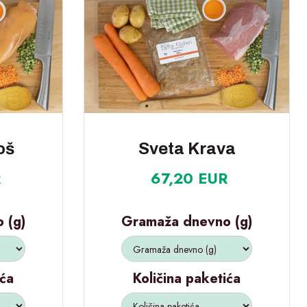
oš
Sveta Krava
R
67,20 EUR
 (g)
Gramaža dnevno (g)
ića
Količina paketića